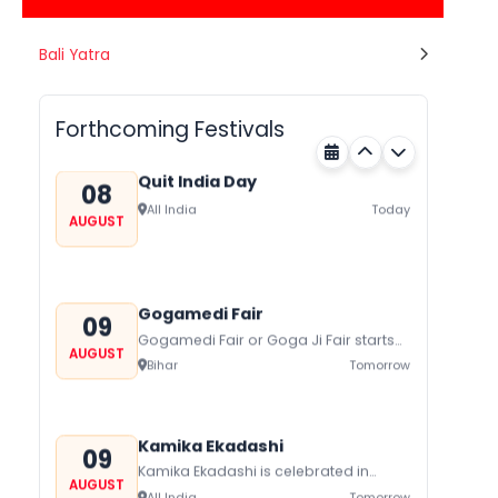
Nehru Trophy Boat Race
Bali Yatra
08
Kerala
Today
AUGUST
Forthcoming Festivals
Quit India Day
08
All India
Today
AUGUST
Gogamedi Fair
09
Gogamedi Fair or Goga Ji Fair starts
AUGUST
on August/September and its a major
Bihar
Tomorrow
festival of Rajasthan celebrated to
honor Gogaji...
Kamika Ekadashi
09
Kamika Ekadashi is celebrated in
AUGUST
worship of Lord Vishnu with prayers
All India
Tomorrow