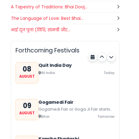
A Tapestry of Traditions: Bhai Dooj...
The Language of Love: Best Bhai...
Nehru Trophy Boat Race
भाई दूज पूजा (विधि, सामग्री और...
08
Kerala
Today
AUGUST
Forthcoming Festivals
Quit India Day
08
All India
Today
AUGUST
Gogamedi Fair
09
Gogamedi Fair or Goga Ji Fair starts
AUGUST
on August/September and its a major
Bihar
Tomorrow
festival of Rajasthan celebrated to
honor Gogaji...
Kamika Ekadashi