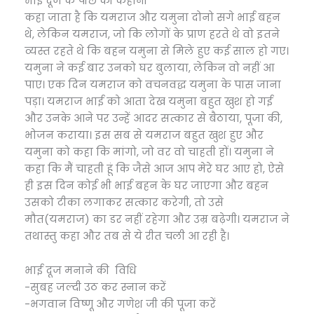
भाई दूज के पीछे की कहानी
कहा जाता है कि यमराज और यमुना दोनो सगे भाई बहन
थे, लेकिन यमराज, जो कि लोगों के प्राण हरते थे वो इतने
व्यस्त रहते थे कि बहन यमुना से मिले हुए कई साल हो गए।
यमुना ने कई बार उनको घर बुलाया, लेकिन वो नहीं आ
पाए। एक दिन यमराज को वचनवद्ध यमुना के पास जाना
पड़ा। यमराज भाई को आता देख यमुना बहुत खुश हो गई
और उनके आने पर उन्हें आदर सत्कार से बैठाया, पूजा की,
भोजन कराया। इस सब से यमराज बहुत खुश हुए और
यमुना को कहा कि मांगो, जो वर वो चाहती हों। यमुना ने
कहा कि मैं चाहती हूं कि जैसे आज आप मेरे घर आए हो, ऐसे
ही इस दिन कोई भी भाई बहन के घर जाएगा और बहन
उसको टीका लगाकर सत्कार करेगी, तो उसे
मौत(यमराज) का डर नहीं रहेगा और उम्र बढ़ेगी। यमराज ने
तथास्तु कहा और तब से ये रीत चली आ रही है।
भाई दूज मनाने की विधि
-सुबह जल्दी उठ कर स्नान करें
-भगवान विष्णू और गणेश जी की पूजा करें