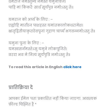
धर्मराज नमस्तुभ्यं नमस्ते यमुनाग्रज।
पाहि मां किंकरैः सार्धं सूर्यपुत्र नमोऽस्तु ते।।
यमराज को अर्घ्य के लिए : –
एह्योहि मार्तंडज पाशहस्त यमांतकालोकधरामेश।
भ्रातृद्वितीयाकृतदेवपूजां गृहाण चार्घ्यं भगवन्नमोऽस्तु ते॥
यमुना पूजा के लिए : –
यमस्वसर्नमस्तेऽसु यमुने लोकपूजिते।
वरदा भव मे नित्यं सूर्यपुत्रि नमोऽस्तु ते॥
To read this article in English
click here
प्रातिक्रिया दे
आपका ईमेल पता प्रकाशित नहीं किया जाएगा.
आवश्यक
फ़ील्ड चिह्नित हैं
*