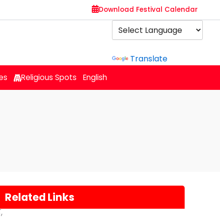
Download Festival Calendar
Powered by
Translate
es
Religious Spots
English
Related Links
द,