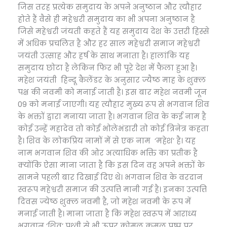
जिस तरह प्रत्येक समुदाय के अपने अनुष्ठान और त्यौहार
होते हैं वैसे ही महेश्वरी समुदाय का भी अपना अनुष्ठान है
जिसे महेश्वरी जंयती कहते हैं यह समुदाय देश के उत्तरी हिस्से
में अधिक प्रचलित है और हर साल महेश्वरी समाज महेश्वरी
जयंती उत्साह और हर्ष के साथ मनाता है। हालांकि यह
समुदाय छोटा है लेकिन फिर भी पूरे देश में फैला हुआ है।
महेश जयंती हिन्दू कैलेंडर के अनुसार ज्यैष्ठ माह के शुक्ल
पक्ष की नवमी को मनाई जाती है। इस बार महेश नवमी जून
09 को मनाई जाएगी। यह त्यौहार मुख्य रूप से भगवान शिव
के भक्तों द्वारा मनाया जाता है। भगवान शिव के कई नाम है
कोई उन्हें महादेव तो कोई भोलेभंडारी तो कोई त्रिनेत्र कहता
है। शिव के लोकप्रिय नामों में से एक नाम ‘महेश’ है। यह
नाम भगवान शिव की ओर अत्याधिक भक्ति का प्रतीक है
क्योंकि ऐसा माना जाता है कि इस दिन वह अपने भक्तों के
सामने पहली बार दिखाई दिए थे। भगवान शिव के वरदान
स्वरूप महेश्वरी समाज की उत्पत्ति मानी गई है। इनका उत्पत्ति
दिवस ज्येष्ठ शुक्ल नवमी है, जो महेश नवमी के रूप में
मनाई जाती है। माना जाता है कि महेश स्वरूप में आराध्य
भगवान ‘शिव’ पृथ्वी से भी ऊपर कोमल कमल पुष्प पर