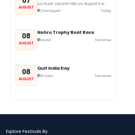
07
Luv Kush Jayanti falls on August it is
AUGUST
mainly celebrated in North India to
Chandigarh
Today
mark the birthday of...
Nehru Trophy Boat Race
08
Kerala
Tomorrow
AUGUST
Quit India Day
08
All India
Tomorrow
AUGUST
Gogamedi Fair
09
Gogamedi Fair or Goga Ji Fair starts
AUGUST
on August/September and its a major
Bihar
In 2 Days
festival of Rajasthan celebrated to
honor Gogaji...
Explore Festivals By