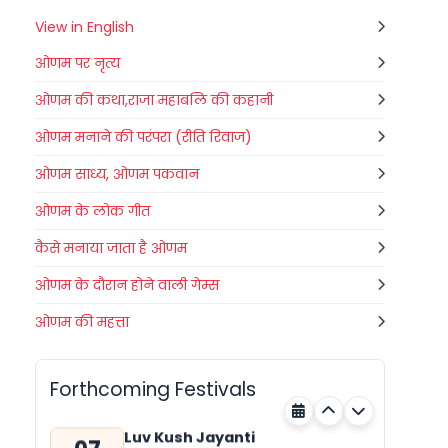
View in English
ओणम पर नृत्य
ओणम की कथा,राजा महाबलि की कहानी
ओणम मनाने की परंपरा (रीति रिवाज)
ओणम साध्य, ओणम पकवान
ओणम के लोक गीत
कैसे मनाया जाता है ओणम
ओणम के दौरान होने वाली गेम्स
Gogamedi Fair
ओणम की महत्ता
07
Gogamedi Fair or Goga Ji Fair starts
AUGUST
on August/September and its a major
Rajasthan
Today
festival of Rajasthan celebrated to
Forthcoming Festivals
honor Gogaji...
Luv Kush Jayanti