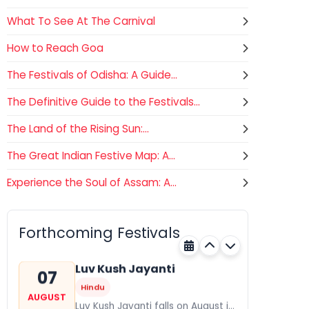
What To See At The Carnival
How to Reach Goa
The Festivals of Odisha: A Guide...
The Definitive Guide to the Festivals...
The Land of the Rising Sun:...
The Great Indian Festive Map: A...
Experience the Soul of Assam: A...
Gogamedi Fair
07
Hindu
AUGUST
Gogamedi Fair or Goga Ji Fair
Forthcoming Festivals
starts on August/September and
Rajasthan
Today
its a major festival of Rajasthan
celebrated to honor Gogaji...
Luv Kush Jayanti
07
Hindu
AUGUST
Luv Kush Jayanti falls on August it