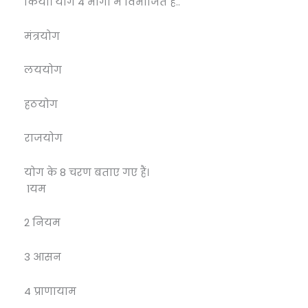
किया। योग 4 भागों में विभाजित है..
मंत्रयोग
लययोग
हठयोग
राजयोग
योग के 8 चरण बताए गए हैं।
1यम
2 नियम
3 आसन
4 प्राणायाम