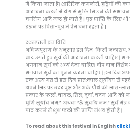
में किया जाता है| शारिरिक कमजोरी, हड्डियों की कमजो
आराधना करने से रोग से मुक्ति मिलने की संभावना 
चर्मरोग आदि नष्ट हो जाते हैं | पुत्र प्राप्ति के लिए 
रखने पर पिता-पुत्र में प्रेम बना रहता है |
रथसप्तमी व्रत विधि
भविष्यपुराण के अनुसार इस दिन किसी जलाशय, नदी,
बाद उगते हुए सूर्य की आराधना करनी चाहिए | भ
भगवान सूर्य को अर्ध्य देना चाहिए| दीप दान विशेष म
भगवान सूर्य का पूजन करना चाहिए | इस दिन अपनी स
एक अन्य मत से इस दिन प्रात:काल सूर्योदय से प
अपने सिर पर बदर वृक्ष और अर्क पौधे की सात-सात
प्रकार के फलों, चावल, तिल, दूर्वा, चंदन आदि को
घृणि सूर्याय नम:” अथवा “ऊँ सूर्याय नम:” सूर्य मं
पाठ करने से शुभ फलों की प्राप्ति संभव होती है |
To read about this festival in English
click