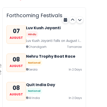
07
Hindu
AUGUST
Gogamedi Fair or Goga Ji Fair
Forthcoming Festivals
starts on August/September and
Rajasthan
Tomorrow
its a major festival of Rajasthan
celebrated to honor Gogaji...
Luv Kush Jayanti
07
Hindu
AUGUST
Luv Kush Jayanti falls on August it
is mainly celebrated in North India
Chandigarh
Tomorrow
to mark the birthday of...
Nehru Trophy Boat Race
08
National
ो
AUGUST
Kerala
In 2 Days
ै
Quit India Day
08
National
AUGUST
All India
In 2 Days