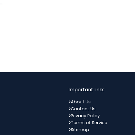
AUGUST
Manipur
In 7 Days
Bahula Chauth
13
Hindu
AUGUST
Gujarat
In 7 Days
World Youth Day
14
Hindu
AUGUST
All India
In 8 Days
Important links
Independence Day
15
About Us
National
AUGUST
Contact Us
All India
In 9 Days
Privacy Policy
Terms of Service
Sitemap
Hariyali Teej
15