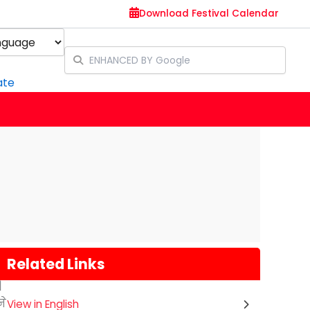
Download Festival Calendar
y
ate
Related Links
|
ने
View in English
Gogamedi Fair