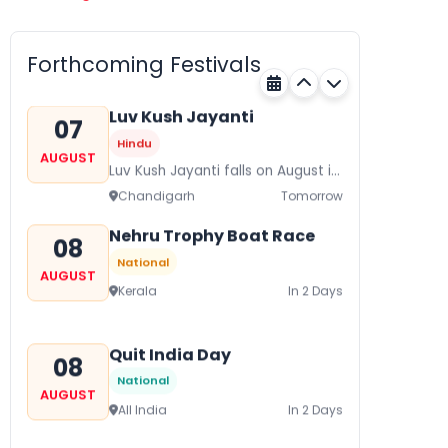
07
Hindu
AUGUST
Gogamedi Fair or Goga Ji Fair
Forthcoming Festivals
starts on August/September and
Rajasthan
Tomorrow
its a major festival of Rajasthan
celebrated to honor Gogaji...
Luv Kush Jayanti
07
Hindu
AUGUST
Luv Kush Jayanti falls on August it
is mainly celebrated in North India
Chandigarh
Tomorrow
to mark the birthday of...
Nehru Trophy Boat Race
08
National
AUGUST
Kerala
In 2 Days
Quit India Day
08
National
AUGUST
All India
In 2 Days