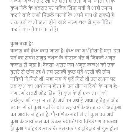
अलग-अलग तारीखों पर होता है। ऐसा माना जाता है कि
कुंभ मेले के अवसर पर पवित्र शिप्रा नदी में शाही स्नान
करने वाले सभी पिछले जन्मों के अपने पाप धो सकते हैं।
भक्त इसे कभी खत्म होने वाले जन्म चक्र से पुनर्जीवित
करने का मौका मानते हैं।
कुंभ क्या है?
कलश को कुंभ कहा जाता है। कुंभ का अर्थ होता है घड़ा। इस
पर्व का संबंध समुद्र मंथन के दौरान अंत में निकले अमृत
कलश से जुड़ा है। देवता-असुर जब अमृत कलश को एक
दूसरे से छीन रह थे तब उसकी कुछ बूंदें धरती की तीन
नदियों में गिरी थीं। जहां जब ये बूंदें गिरी थी उस स्थान पर
तब कुंभ का आयोजन होता है। उन तीन नदियों के नाम है:-
गंगा, गोदावरी और क्षिप्रा है। कुंभ के ही एक भाग को
अर्धकुंभ भी कहा जाता है। अर्ध का अर्थ है आधा। हरिद्वार और
प्रयाग में दो कुंभ पर्वों के बीच छह वर्ष के अंतराल में अर्धकुंभ
का आयोजन होता है। पौराणिक ग्रंथों में भी कुंभ एवं अर्ध
कुंभ के आयोजन को लेकर ज्योतिषीय विश्लेषण उपलब्ध
है। कुंभ पर्व हर 3 साल के अंतराल पर हरिद्वार से शुरू होता