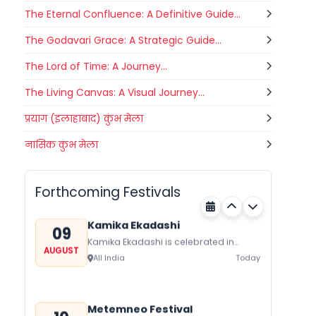
The Eternal Confluence: A Definitive Guide...
The Godavari Grace: A Strategic Guide...
The Lord of Time: A Journey...
The Living Canvas: A Visual Journey...
प्रयाग (इलाहाबाद) कुंभ मेला
Gogamedi Fair
नासिक कुंभ मेला
09
Gogamedi Fair or Goga Ji Fair starts
AUGUST
on August/September and its a major
Bihar
Today
festival of Rajasthan celebrated to
Forthcoming Festivals
honor Gogaji...
Kamika Ekadashi
09
Kamika Ekadashi is celebrated in
AUGUST
worship of Lord Vishnu with prayers
All India
Today
fasting and offerings by the Hindus
The...
Metemneo Festival