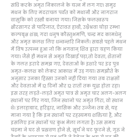
संधि करके अमृत निकालने के यत्न में लग गए। समुद्र
मंथन के लिए मंदराचल पर्वत को मथानी और नागराज
वासुकि को रस्सी बनाया गया। जिसके फलस्वरूप
क्षीरसागर से पारिजात, ऐरावत हाथी, उश्चैश्रवा घोड़ा रम्भा
कल्पबृक्ष शंख, गदा धनुष कौस्तुभमणि, चन्द्र मद कामधेनु
और अमृत कलश लिए धन्वन्तरि निकलें। सबसे पहले मंथन
में विष उत्पन्न हुआ जो कि भगवान् शिव द्वारा ग्रहण किया
गया। जैसे ही मंथन से अमृत दिखाई पड़ा,तो देवता, शैतानों
के गलत इरादे समझ गए, देवताओं के इशारे पर इंद्र पुत्र
अमृत-कलश को लेकर आकाश में उड़ गया। समझौते के
अनुसार उनका हिस्सा उनको नहीं दिया गया तब राक्षसों
और देवताओं में 12 दिनों और 12 रातों तक युद्ध होता रहा।
इस तरह लड़ते-लड़ते अमृत पात्र से अमृत चार अलग-अलग
स्थानों पर गिर गया, जिन स्थानो पर अमृत गिरा, वो स्थान
थे। इलाहाबाद, हरिद्वार, नासिक और उज्जैन। तब से, यह
माना गया है कि इन स्थानों पर रहस्यमय शक्तियां हैं, और
इसलिए इन स्थानों पर कुंभ मेला लगता है। उस समय
चंद्रमा ने घट से प्रस्रवण होने से, सूर्य ने घट फूटने से, गुरु ने