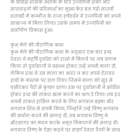
के प्रसिद्ध शासक अशोक के बाद उज्जयिनी शकों और
सातवाहनों की प्रतिस्पर्धा का मुख्य केंद्र बन गई। सातवीं
शताब्दी में कन्नौज के राजा हर्षवर्धन ने उज्जयिनी को अपने
साम्राज्य में मिला लिया। उसके समय में उज्जयिनी का
सर्वांगीण विकास हुआ।
कुंभ मेले की पौराणिक कथा
कुंभ मेले की पौराणिक कथा के अनुसार एक बार इन्द्र
देवता ने महर्षि दुर्वासा को रास्ते में मिलने पर जब प्रणाम
किया तो दुर्वासाजी ने प्रसन्न होकर उन्हें अपनी माला दी,
लेकिन इन्द्र ने उस माला का आदर न कर अपने ऐरावत
हाथी के मस्तक पर डाल दिया। जिसने माला को सूंड से
घसीटकर पैरों से कुचल डाला। इस पर दुर्वासाजी ने क्रोधित
होकर इन्द्र की ताकत खत्म करने का श्राप दे दिया। तब इंद्र
अपनी ताकत हासिल करने के लिए भगवान ब्रह्मा और
भगवान शिव से संपर्क किया, जिन्होंने उन्हें विष्णु भगवान
की प्रार्थना करने की सलाह दी, तब भगवान विष्णु ने
क्षीरसागर का मंथन करके अमृत निकालने की सलाह दी।
भगवान विष्णु के ऐसा कहने पर संपूर्ण देवता दैत्यों के साथ