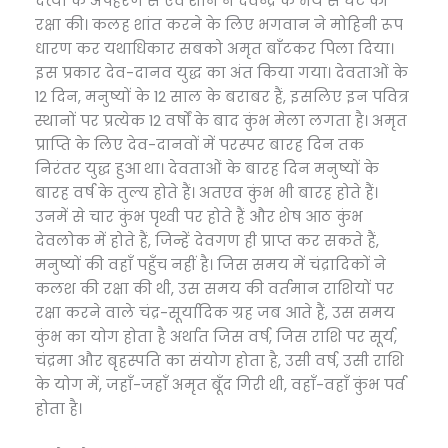
दैत्यों के अपहरण से एवं शनि ने देवेन्द्र के भय से घट की
रक्षा की। कलह शांत करने के लिए भगवान ने मोहिनी रूप
धारण कर यथाधिकार सबको अमृत बाँटकर पिला दिया।
इस प्रकार देव-दानव युद्ध का अंत किया गया। देवताओं के
12 दिन, मनुष्यों के 12 साल के बराबर हैं, इसलिए इन पवित्र
स्थानों पर प्रत्येक 12 वर्षों के बाद कुंभ मेला लगता है। अमृत
प्राप्ति के लिए देव-दानवों में परस्पर बारह दिन तक
निरंतर युद्ध हुआ था। देवताओं के बारह दिन मनुष्यों के
बारह वर्ष के तुल्य होते हैं। अतएव कुंभ भी बारह होते हैं।
उनमें से चार कुंभ पृथ्वी पर होते हैं और शेष आठ कुंभ
देवलोक में होते हैं, जिन्हें देवगण ही प्राप्त कर सकते हैं,
मनुष्यों की वहाँ पहुँच नहीं है। जिस समय में चंद्रादिकों ने
कलश की रक्षा की थी, उस समय की वर्तमान राशियों पर
रक्षा करने वाले चंद्र-सूर्यादिक ग्रह जब आते हैं, उस समय
कुंभ का योग होता है अर्थात जिस वर्ष, जिस राशि पर सूर्य,
चंद्रमा और बृहस्पति का संयोग होता है, उसी वर्ष, उसी राशि
के योग में, जहाँ-जहाँ अमृत बूँद गिरी थी, वहाँ-वहाँ कुंभ पर्व
होता है।