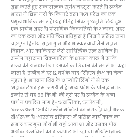
शुद्ध करते हुए सकारात्मक सुगंध महसूस करते हैं। उज्जैन
भारत में क्षिप्रा नदी के किनारे बसा मध्य प्रदेश का एक
प्रमुख धार्मिक नगर है। यह ऐतिहासिक पृष्ठभूमि लिये हुआ
एक प्राचीन शहर है। पौराणिक किंवदंतियों के अलावा, शहर
का एक लंबा और प्रतिष्ठित इतिहास है जिसमें प्रसिद्ध राजा
चंद्रगुप्त द्वितीय, ब्रह्मागुप्त और भास्करचार्य जैसे महान
विद्वान, और कालिदास जैसे साहित्यिक रत्न शामिल हैं।
उज्जैन महाराजा विक्रमादित्य के शासन काल में उनके
राज्य की राजधानी थी। इसको कालिदास की नगरी भी कहा
जाता है। उज्जैन में हर 12 वर्ष के बाद ‘सिंहस्थ कुंभ का मेला
जुड़ता है। भगवान शिव के 12 ज्योतिर्लिंगों में से एक
‘महाकालेश्वर इसी नगरी में है। मध्य प्रदेश के प्रसिद्ध नगर
इन्दौर से यह 55 कि.मी. की दूरी पर है। उज्जैन के अन्य
प्राचीन प्रचलित नाम हैं- ‘अवन्तिका’, ‘उज्जैयनी’,
‘कनकश्रन्गा’ आदि। उज्जैन मन्दिरों का नगर है। यहाँ अनेक
तीर्थ स्थल है। ‘भारतीय इतिहास’ में प्रसिद्ध मौर्य काल का
सम्राट चन्द्रगुप्त मौर्य भी यहाँ आया था और उसका पौत्र
अशोक उज्जयिनी का राज्यपाल भी रहा था। मौर्य साम्राज्य