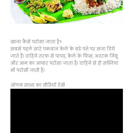
खाना कैसे परोसा जाता है?
सबसे पहले सारे पकवान केले के बड़े पत्ते पर सजा दिये
जाते हैं। दाहिने तरफ से पापड़, केले के चिप्स, अदरक निंबू
और आम का आचार परोसा जाता है। दाहिने से ही सब्जियां
भी परोसी जाती हैं।
ओणम साध्य का वीडियो देखें