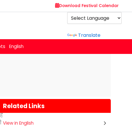
Download Festival Calendar
Powered by
Translate
ots
English
Related Links
ो
है
ी
View in English
Gogamedi Fair
07