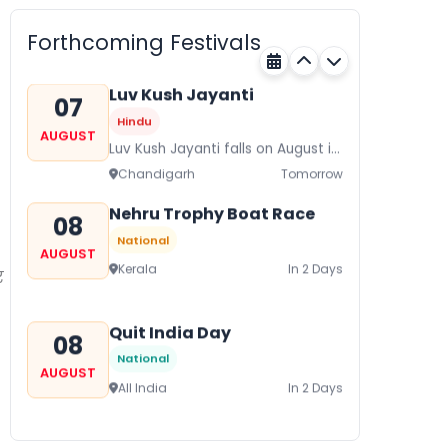
Hindu
AUGUST
Gogamedi Fair or Goga Ji Fair
Forthcoming Festivals
starts on August/September and
Rajasthan
Tomorrow
its a major festival of Rajasthan
celebrated to honor Gogaji...
Luv Kush Jayanti
07
Hindu
AUGUST
Luv Kush Jayanti falls on August it
is mainly celebrated in North India
Chandigarh
Tomorrow
to mark the birthday of...
Nehru Trophy Boat Race
08
National
AUGUST
Kerala
In 2 Days
र
Quit India Day
08
National
AUGUST
All India
In 2 Days