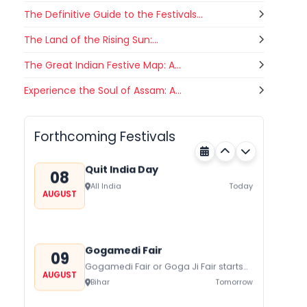
The Definitive Guide to the Festivals...
The Land of the Rising Sun:...
The Great Indian Festive Map: A...
Nehru Trophy Boat Race
Experience the Soul of Assam: A...
08
Kerala
Today
AUGUST
Forthcoming Festivals
Quit India Day
08
All India
Today
AUGUST
Gogamedi Fair
09
Gogamedi Fair or Goga Ji Fair starts
AUGUST
on August/September and its a major
Bihar
Tomorrow
festival of Rajasthan celebrated to
honor Gogaji...